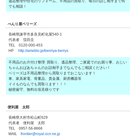
遺品整理や住宅のリフォーム、不用品の買取り、毎日の話し相手まで何
でも相談！
べんり屋ベリーズ
長崎県諫早市多良見町化屋540-1
代表者 窪田圭
TEL 0120-000-453
HP
http://ameblo.jp/benriya-berrys
不用品のお片付け整理･買取り、遺品整理、ご家庭でのお困り事、おじい
ちゃんおばあちゃんのお話相手までなんでもご相談ください！
ベリーズは不用品整理から買取りまでおこないます！
車、家具家電、骨董品、貴金属、厨房機器等
イイものなんでも買取ります！！！
秘密厳守、無料出張見積りです
便利屋 太郎
長崎県大村市松山町629
代表者 便利屋 太郎
TEL 0957-56-8666
MAIL
frontier@royal.ocn.ne.jp