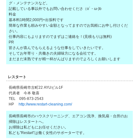
グ・メンテナンスなど。
記載している事以外でもお問い合わせくださ（o´・ω-)b
料金
基本料1時間2,000円+出張料です
簡単な作業も頼みやすい金額となってますのでお気軽にお申し付けくだ
さい。
仕事内容にもよりますのでまずはご連絡を！(見積もりは無料)
PR
皆さんが喜んでもらえるような仕事をしていきたいです。
そしてお年寄り・共働きの夫婦味方になる会社です。
まだまだ未熟ですが精一杯がんばりますのでよろしくお願いします
レスタート
長崎県長崎市古町22 AYUビル1F
代表者 今本 敬喜
TEL 095-873-2543
HP
http://www.restart-cleaning.com/
長崎県長崎市のハウスクリーニング、エアコン洗浄、換気扇・台所のお
掃除はレスタートへ。
お掃除は私どもにお任せください。
私ども”Restart”は働く女性のサポーターです。