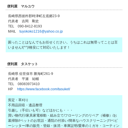
便利屋 マルユウ
長崎県西彼杵郡時津町左底郷23-9
代表者 吉岡 剛史
TEL 090-8412-8193
MAIL
tuyokoko1216@yahoo.co.jp
困ったことはなんでもお任せください。うちはこれは無理ってことは言
いません!(^^)!格安にて対応いたします！
便利屋 タスケット
長崎県 佐世保市 勝海町261-9
代表者 平瀬 祐輔
TEL 08083973410
HP
https://www.facebook.com/tasuket/
剪定・草刈り
不用品回収・遺品整理
引越し（手伝いも可）などほかにも・・・
買い物代行/家具家電移動・組み立て/フローリングのリペア（補修）/お
墓掃除//ペットのお世話・通院の付添い/簡単なハウスクリーニング/ベビ
ーシッター/車の販売・登録・抹消・車庫証明/愛車のミガキ・コーティン