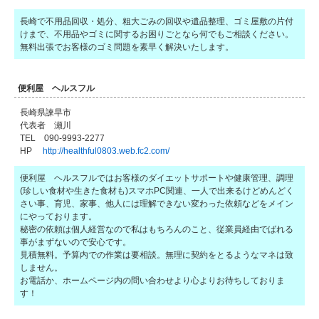
長崎で不用品回収・処分、粗大ごみの回収や遺品整理、ゴミ屋敷の片付
けまで、不用品やゴミに関するお困りごとなら何でもご相談ください。
無料出張でお客様のゴミ問題を素早く解決いたします。
便利屋 ヘルスフル
長崎県諫早市
代表者 瀬川
TEL 090-9993-2277
HP
http://healthful0803.web.fc2.com/
便利屋 ヘルスフルではお客様のダイエットサポートや健康管理、調理
(珍しい食材や生きた食材も)スマホPC関連、一人で出来るけどめんどく
さい事、育児、家事、他人には理解できない変わった依頼などをメイン
にやっております。
秘密の依頼は個人経営なので私はもちろんのこと、従業員経由でばれる
事がまずないので安心です。
見積無料。予算内での作業は要相談。無理に契約をとるようなマネは致
しません。
お電話か、ホームページ内の問い合わせより心よりお待ちしておりま
す！