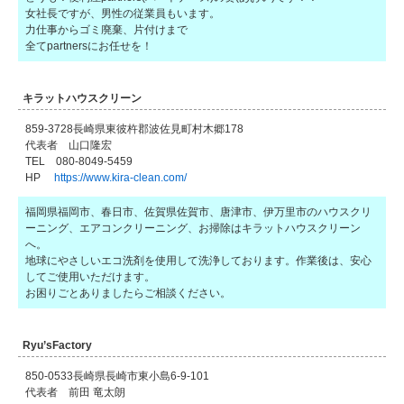
女社長ですが、男性の従業員もいます。
力仕事からゴミ廃棄、片付けまで
全てpartnersにお任せを！
キラットハウスクリーン
859-3728長崎県東彼杵郡波佐見町村木郷178
代表者 山口隆宏
TEL 080-8049-5459
HP
https://www.kira-clean.com/
福岡県福岡市、春日市、佐賀県佐賀市、唐津市、伊万里市のハウスクリ
ーニング、エアコンクリーニング、お掃除はキラットハウスクリーン
へ。
地球にやさしいエコ洗剤を使用して洗浄しております。作業後は、安心
してご使用いただけます。
お困りごとありましたらご相談ください。
Ryu’sFactory
850-0533長崎県長崎市東小島6-9-101
代表者 前田 竜太朗