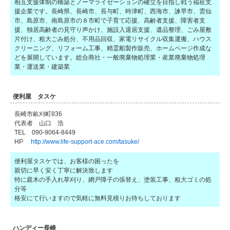
相互支援体制の構築とノーマライゼーションの確立を目指し戦う福祉支
援企業です。長崎県、長崎市、長与町、時津町、西海市、諫早市、雲仙
市、島原市、南島原市の８市町で子育て応援、高齢者支援、障害者支
援、独居高齢者の見守り声かけ、施設入退居支援、遺品整理、ごみ屋敷
片付け、粗大ごみ処分、不用品回収、家電リサイクル収集運搬、ハウス
クリーニング、リフォーム工事、精霊船製作販売、ホームページ作成な
どを展開しています。総合商社・一般廃棄物処理業・産業廃棄物処理
業・運送業・建築業
便利屋 タスケ
長崎市畝刈町836
代表者 山口 浩
TEL 090-9064-8449
HP
http://www.life-support-ace.com/tasuke/
便利屋タスケでは、お客様の困ったを
親切に早く安く丁寧に解決致します
特に庭木の手入れ草刈り、網戸障子の張替え、塗装工事、粗大ゴミの処
分等
格安にて行いますので気軽に無料見積りお待ちしております
ハンディー長崎