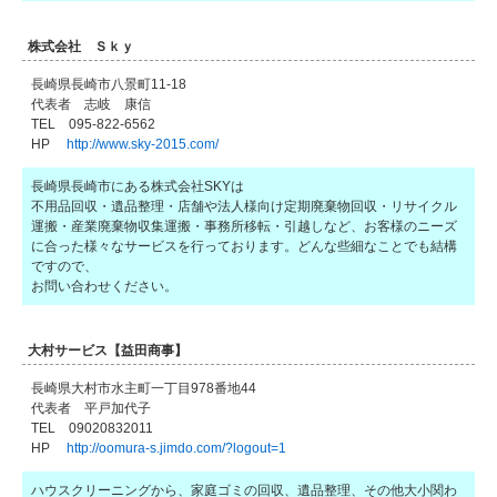
株式会社 Ｓｋｙ
長崎県長崎市八景町11-18
代表者 志岐 康信
TEL 095-822-6562
HP
http://www.sky-2015.com/
長崎県長崎市にある株式会社SKYは
不用品回収・遺品整理・店舗や法人様向け定期廃棄物回収・リサイクル
運搬・産業廃棄物収集運搬・事務所移転・引越しなど、お客様のニーズ
に合った様々なサービスを行っております。どんな些細なことでも結構
ですので、
お問い合わせください。
大村サービス【益田商事】
長崎県大村市水主町一丁目978番地44
代表者 平戸加代子
TEL 09020832011
HP
http://oomura-s.jimdo.com/?logout=1
ハウスクリーニングから、家庭ゴミの回収、遺品整理、その他大小関わ