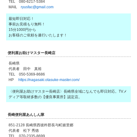
TEL 080-6217-5384
MAIL
ryusfac@gmail.com
最短即日対応！
事前お見積もり無料！
15分1000円から
お客様のご依頼を遂行いたします！
便利屋お助けマスター長崎店
長崎県
代表者 田中 真裕
TEL 050-5369-8686
HP
https://nagasaki.otasuke-master.com/
〈便利屋お助けマスター長崎店〉長崎県全域になんでも即日対応。TVメ
ディア等取材多数の【優良事業所】認定店。
長崎便利屋あんしん隊
851-2128 長崎県西彼杵郡長与町嬉里郷
代表者 松下 秀徳
TEL 070-2335-8699