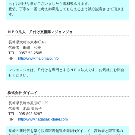
らずお困りな事がございましたら御相談承ります。
親切、丁寧を一番に考え御満足してもらえるよう誠心誠意させて頂きま
す。
ＮＰＯ法人 片付け支援隊マジョマジョ
長崎県大村市東本町3-3
代表者 田嶋 和美
TEL 0957-53-2505
HP
http://www.majomajo.info
マジョマジョは、片付けを専門とするＮＰＯ法人です。お気軽にお問合
せください。
株式会社 ダイエイ
長崎県長崎市風頭町1-29
代表者 池島 美智子
TEL 095-893-6287
HP
http://www.nagasaki-daiei.com
長崎の新時代を築く快適環境創造企業(株)ダイエイ。高齢者と障害者の