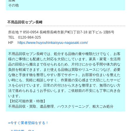
その他
不用品回収セブン長崎
所在地 〒850-0954 長崎県長崎市新戸町1丁目7-18 岩下ビル 1階6号
TEL 0120-984-325
HP
https://www.huyouhinkaisyuu-nagasaki.com/
不用品回収セブン長崎では、処分する品物の量や種類だけでなく、お客
様のご事情にも配慮した対応を大切にしています。家具・家電・生活用
品の回収から搬出まで任せられるため、片付けにかかる手間や体力的な
負担を軽減できます。まだ使える品物は買取やリユースにつなげ、必要
な物と手放す物を整理しやすい形でサポート。お部屋や住まいを整えた
い時にも、気軽に相談しやすく、作業後の安心感まで大切にしたサービ
スを心がけています。日常の片付けから大きな整理まで、無理のない方
法で進められるようお手伝いします。ご依頼前の不安にも丁寧に向き合
います。
【対応可能作業・特徴】
不用品回収・買取、遺品整理、ハウスクリーニング、粗大ごみ処分
»今すぐ業者登録をする！