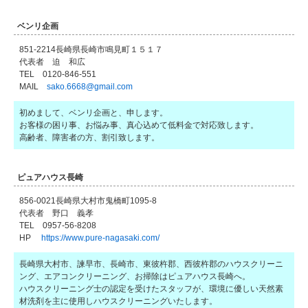
ベンリ企画
851-2214長崎県長崎市鳴見町１５１７
代表者 迫 和広
TEL 0120-846-551
MAIL
sako.6668@gmail.com
初めまして、ベンリ企画と、申します。
お客様の困り事、お悩み事、真心込めて低料金で対応致します。
高齢者、障害者の方、割引致します。
ピュアハウス長崎
856-0021長崎県大村市鬼橋町1095-8
代表者 野口 義孝
TEL 0957-56-8208
HP
https://www.pure-nagasaki.com/
長崎県大村市、諫早市、長崎市、東彼杵郡、西彼杵郡のハウスクリーニ
ング、エアコンクリーニング、お掃除はピュアハウス長崎へ。
ハウスクリーニング士の認定を受けたスタッフが、環境に優しい天然素
材洗剤を主に使用しハウスクリーニングいたします。