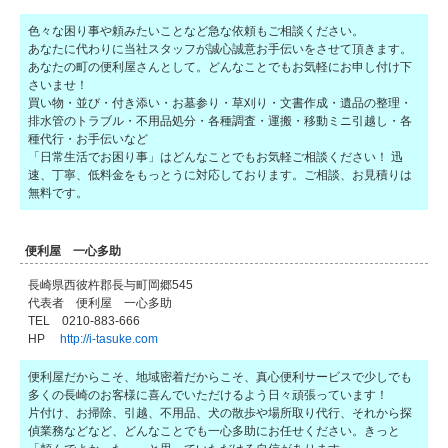
色々な困り事や頼みたいことなど急な依頼もご相談ください。
あなたに代わりに当社スタッフが誠心誠意お手伝いをさせて頂きます。
あなたの町の便利屋さんとして。どんなことでもお気軽にお申し付け下
さいませ！
買い物・並び・付き添い・お墓参り・草刈り・文書作成・遺品の整理・
排水管のトラブル・不用品処分・各種調査・運搬・移動ミニ引越し・各
種代行・お手伝いなど
「日常生活でお困り事」はどんなことでもお気軽ご相談ください！ 迅
速、丁寧、低料金をもっとうに対応しております。ご相談、お見積りは
無料です。
便利屋 一心多助
長崎県西彼杵郡長与町岡郷545
代表者 便利屋 一心多助
TEL 0210-883-666
HP
http://i-tasuke.com
便利屋だからこそ、地域密着だからこそ、真心便利サービスで少しでも
多くの長崎のお客様に喜んでいただけるよう日々頑張っています！
片付け、お掃除、引越、不用品、犬の散歩や場所取り代行、それから探
偵業務などなど、どんなことでも一心多助にお任せください。きっと