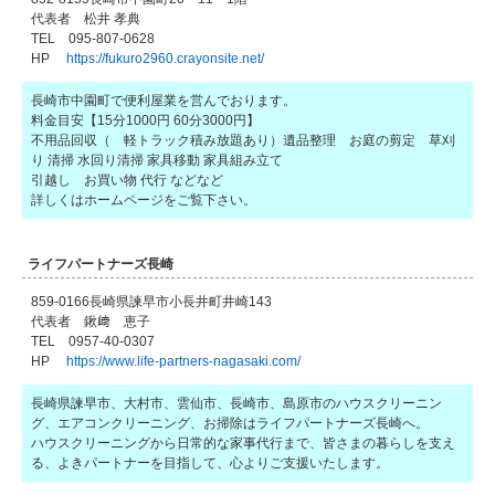
代表者 松井 孝典
TEL 095-807-0628
HP
https://fukuro2960.crayonsite.net/
長崎市中園町で便利屋業を営んでおります。
料金目安【15分1000円 60分3000円】
不用品回収（ 軽トラック積み放題あり）遺品整理 お庭の剪定 草刈
り 清掃 水回り清掃 家具移動 家具組み立て
引越し お買い物 代行 などなど
詳しくはホームページをご覧下さい。
ライフパートナーズ長崎
859-0166長崎県諫早市小長井町井崎143
代表者 鍬﨑 恵子
TEL 0957-40-0307
HP
https://www.life-partners-nagasaki.com/
長崎県諫早市、大村市、雲仙市、長崎市、島原市のハウスクリーニン
グ、エアコンクリーニング、お掃除はライフパートナーズ長崎へ。
ハウスクリーニングから日常的な家事代行まで、皆さまの暮らしを支え
る、よきパートナーを目指して、心よりご支援いたします。