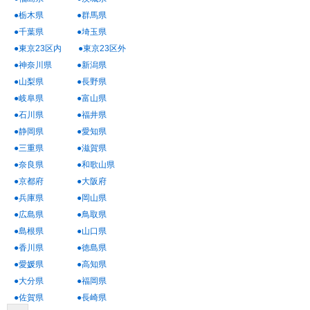
●栃木県
●群馬県
●千葉県
●埼玉県
●東京23区内
●東京23区外
●神奈川県
●新潟県
●山梨県
●長野県
●岐阜県
●富山県
●石川県
●福井県
●静岡県
●愛知県
●三重県
●滋賀県
●奈良県
●和歌山県
●京都府
●大阪府
●兵庫県
●岡山県
●広島県
●鳥取県
●島根県
●山口県
●香川県
●徳島県
●愛媛県
●高知県
●大分県
●福岡県
●佐賀県
●長崎県