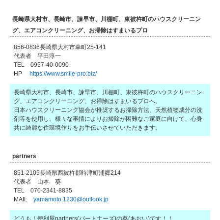
長崎県大村市、長崎市、諫早市、川棚町、東彼杵町のハウスクリーニン
グ、エアコンクリーニング、お掃除はすまいるプロ
856-0836長崎県大村市幸町25-141
代表者 平田淳一
TEL 0957-40-0090
HP
https://www.smile-pro.biz/
長崎県大村市、長崎市、諫早市、川棚町、東彼杵町のハウスクリーニン
グ、エアコンクリーニング、お掃除はすまいるプロへ。
日本ハウスクリーニング協会が推奨するお掃除方法、天然植物成分の洗
剤等を使用し、様々な事情によりお掃除が困難なご家庭に向けて、心身
共に綺麗な住環境作りをお手伝いさせていただきます。
partners
851-2105長崎県西彼杵郡時津町浦郷214
代表者 山本 葵
TEL 070-2341-8835
MAIL
yamamoto.1230@outlook.jp
どうも！便利屋partners(パートナーズ)の葵(あおい)です！！