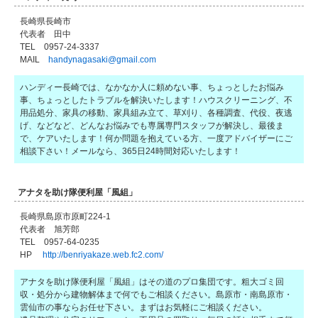
長崎県長崎市
代表者 田中
TEL 0957-24-3337
MAIL
handynagasaki@gmail.com
ハンディー長崎では、なかなか人に頼めない事、ちょっとしたお悩み
事、ちょっとしたトラブルを解決いたします！ハウスクリーニング、不
用品処分、家具の移動、家具組み立て、草刈り、各種調査、代役、夜逃
げ、などなど、どんなお悩みでも専属専門スタッフが解決し、最後ま
で、ケアいたします！何か問題を抱えている方、一度アドバイザーにご
相談下さい！メールなら、365日24時間対応いたします！
アナタを助け隊便利屋「風組」
長崎県島原市原町224-1
代表者 旭芳郎
TEL 0957-64-0235
HP
http://benriyakaze.web.fc2.com/
アナタを助け隊便利屋「風組」はその道のプロ集団です。粗大ゴミ回
収・処分から建物解体まで何でもご相談ください。島原市・南島原市・
雲仙市の事ならお任せ下さい。まずはお気軽にご相談ください。