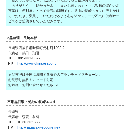
「頼んでよかった～」と思っていただける自信があります。
「ありがとう」「助かったよ」「またお願いね」・・お客様の温かいお
言葉は、便利屋にとって最高の報酬です。沢山の長崎の方々に声をかけ
ていただき、満足していただけるよう心を込めて、一心不乱に便利サー
ビスをご提供させていただきます。
e品整理 長崎本部
長崎県西彼杵郡時津町元村郷1202-2
代表者 鶴田 翔吾
TEL 095-882-8577
HP
http://www.ehinseiri.com/
ｅ品整理は全国に展開する安心のフランチャイズチェーン。
お見積り無料！スピード対応！
お気軽にお問い合わせください♪
不用品回収・処分の長崎エコ１
長崎県
代表者 森安 啓哲
TEL 0120-302-777
HP
http://nagasaki-ecoone.net/