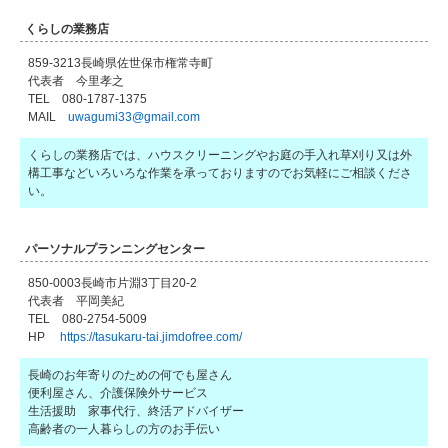
くらしの業務店
859-3213長崎県佐世保市権常寺町
代表者 今里孝之
TEL 080-1787-1375
MAIL
uwagumi33@gmail.com
くらしの業務店では、ハウスクリーニングやお庭の手入れ草刈り又は外
構工事などいろいろな作業を承っておりますのでお気軽にご相談くださ
い。
パーソナルプランニングセンター
850-0003長崎市片淵3丁目20-2
代表者 平岡美紀
TEL 080-2754-5009
HP
https://tasukaru-tai.jimdofree.com/
長崎のお年寄りのための何でも屋さん
便利屋さん、介護保険外サービス
生活援助 家事代行、終活アドバイザー
高齢者の一人暮らしの方のお手伝い