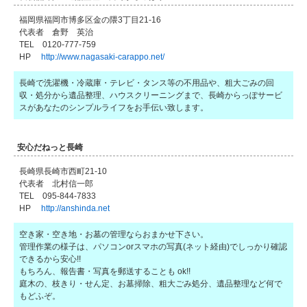
福岡県福岡市博多区金の隈3丁目21-16
代表者 倉野 英治
TEL 0120-777-759
HP
http://www.nagasaki-carappo.net/
長崎で洗濯機・冷蔵庫・テレビ・タンス等の不用品や、粗大ごみの回
収・処分から遺品整理、ハウスクリーニングまで、長崎からっぽサービ
スがあなたのシンプルライフをお手伝い致します。
安心だねっと長崎
長崎県長崎市西町21-10
代表者 北村信一郎
TEL 095-844-7833
HP
http://anshinda.net
空き家・空き地・お墓の管理ならおまかせ下さい。
管理作業の様子は、パソコンorスマホの写真(ネット経由)でしっかり確認
できるから安心!!
もちろん、報告書・写真を郵送することも ok!!
庭木の、枝きり・せん定、お墓掃除、粗大ごみ処分、遺品整理など何で
もどふぞ。