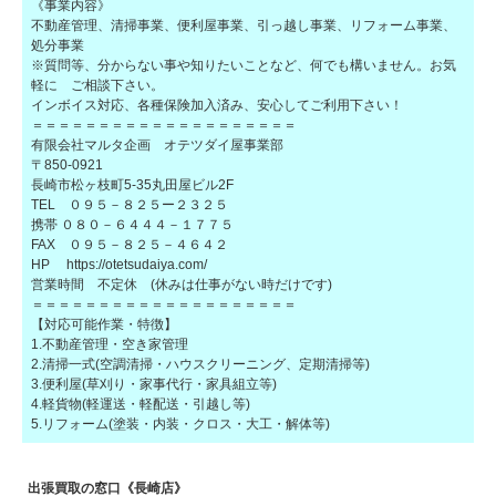
《事業内容》
不動産管理、清掃事業、便利屋事業、引っ越し事業、リフォーム事業、
処分事業
※質問等、分からない事や知りたいことなど、何でも構いません。お気
軽に ご相談下さい。
インボイス対応、各種保険加入済み、安心してご利用下さい！
＝＝＝＝＝＝＝＝＝＝＝＝＝＝＝＝＝＝＝＝
有限会社マルタ企画 オテツダイ屋事業部
〒850-0921
長崎市松ヶ枝町5-35丸田屋ビル2F
TEL ０９５－８２５ー２３２５
携帯 ０８０－６４４４－１７７５
FAX ０９５－８２５－４６４２
HP https://otetsudaiya.com/
営業時間 不定休 (休みは仕事がない時だけです)
＝＝＝＝＝＝＝＝＝＝＝＝＝＝＝＝＝＝＝＝
【対応可能作業・特徴】
1.不動産管理・空き家管理
2.清掃一式(空調清掃・ハウスクリーニング、定期清掃等)
3.便利屋(草刈り・家事代行・家具組立等)
4.軽貨物(軽運送・軽配送・引越し等)
5.リフォーム(塗装・内装・クロス・大工・解体等)
出張買取の窓口《長崎店》