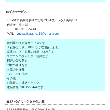
ゆずきサービス
851-0121長崎県長崎市宿町635-1フルハウス長崎203
代表者 柚木 聡
TEL 090-9155-5444
MAIL
suzu.sakura.ncp13@gmail.com
便利屋のゆずきサービスです。
１案件につき、1000円にて対応します。
家電のこと、家具の移動、組み立て
エアコンのフィルター清掃など
網戸の張り替え
門柱の修理など
お墓のお掃除
ペットのお世話
その他
お気軽にご連絡ください。
電話番号09091555444です。
住まいるクリーンお手伝い屋
852-8155長崎市中園町20ー11ー1階