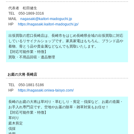
代表者 松田健生
TEL 050-1869-3316
MAIL
nagasaki@kaitori-madoguchi.jp
HP
https://nagasaki.kaitori-madoguchi.jp/
出張買取の窓口長崎店は、長崎市をはじめ長崎県全域の出張買取に対応
しているリサイクルショップです。家具家電はもちろん、ブランド品や
着物、骨とう品や貴金属などなんでも買取いたします。
【対応可能作業・特徴】
買取・不用品回収・遺品整理
お庭の大将 長崎店
TEL 050-1881-5186
HP
https://nagasaki.oniwa-taisyo.com/
長崎のお庭の大将は草刈り・草むしり・剪定・伐採など、お庭の造園・
お手入れ専門店です。空地やお墓の除草・雑草対策もお任せ！
【対応可能作業・特徴】
草刈り
庭木剪定
伐採
造園