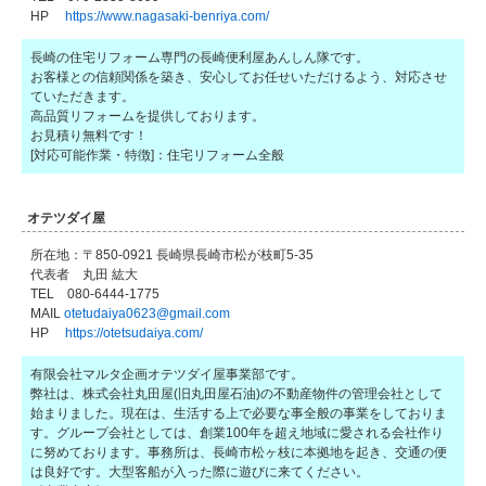
HP
https://www.nagasaki-benriya.com/
長崎の住宅リフォーム専門の長崎便利屋あんしん隊です。
お客様との信頼関係を築き、安心してお任せいただけるよう、対応させ
ていただきます。
高品質リフォームを提供しております。
お見積り無料です！
[対応可能作業・特徴]：住宅リフォーム全般
オテツダイ屋
所在地：〒850-0921 長崎県長崎市松が枝町5-35
代表者 丸田 紘大
TEL 080-6444-1775
MAIL
otetudaiya0623@gmail.com
HP
https://otetsudaiya.com/
有限会社マルタ企画オテツダイ屋事業部です。
弊社は、株式会社丸田屋(旧丸田屋石油)の不動産物件の管理会社として
始まりました。現在は、生活する上で必要な事全般の事業をしておりま
す。グループ会社としては、創業100年を超え地域に愛される会社作り
に努めております。事務所は、長崎市松ヶ枝に本拠地を起き、交通の便
は良好です。大型客船が入った際に遊びに来てください。