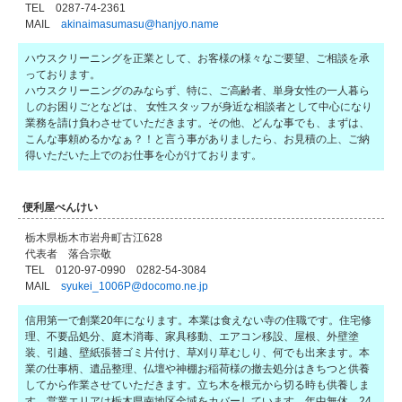
TEL 0287-74-2361
MAIL
akinaimasumasu@hanjyo.name
ハウスクリーニングを正業として、お客様の様々なご要望、ご相談を承
っております。
ハウスクリーニングのみならず、特に、ご高齢者、単身女性の一人暮ら
しのお困りごとなどは、 女性スタッフが身近な相談者として中心になり
業務を請け負わさせていただきます。その他、どんな事でも、まずは、
こんな事頼めるかなぁ？！と言う事がありましたら、お見積の上、ご納
得いただいた上でのお仕事を心がけております。
便利屋べんけい
栃木県栃木市岩舟町古江628
代表者 落合宗敬
TEL 0120-97-0990 0282-54-3084
MAIL
syukei_1006P@docomo.ne.jp
信用第一で創業20年になります。本業は食えない寺の住職です。住宅修
理、不要品処分、庭木消毒、家具移動、エアコン移設、屋根、外壁塗
装、引越、壁紙張替ゴミ片付け、草刈り草むしり、何でも出来ます。本
業の仕事柄、遺品整理、仏壇や神棚お稲荷様の撤去処分はきちつと供養
してから作業させていただきます。立ち木を根元から切る時も供養しま
す。営業エリアは栃木県南地区全域をカバーしています。年中無休、24