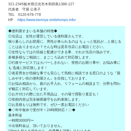
321-2345栃木県日光市木和田島1386-127
代表者 守屋 公美子
TEL 0120-678-778
HP
https://www.benriya-smilehonpo.info/
◆便利屋すまいる本舗の特徴◆
◎当店は、女性が運営している便利屋さんです。
独り暮らしのお部屋に、男性が来られるのは ちょっと抵抗が…と感じる
ことはありませんか？そんな時は是非当店にお電話ください。
◎女性ならではの目線と配慮ができる事、それが当店の強みです。
多種多様なご相談に、まごころ込めて対応致します。
◎行政サービスではカバーしきれない、突然のお困り事や、お悩み事に
も 迅速に対応致します！
◎老若男女が些細な事でも安心して気軽に相談できる窓口のような『親
しみやすい街の便利屋さん』を目指しております。
◎お悩み相談から、庭のお手入れ、リフォームの相談まで、分野を問わ
ず幅広く対応しています。
◎お片付けの際に出た不用品は、その場で買取り査定も！
◎依頼内容は完全秘密厳守をお約束致します。
◎お見積もりは無料です。ぜひ一度お電話ください
◆◇年中無休で受付中！24時間対応！◇◆
基本料金
一時間3000円〜
※出張料金は、頂いておりません。
10kmを超える場合のみ、交通費を頂戴しております