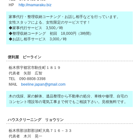
HP
http://mamaraku.biz
家事代行・整理収納コーチング・お話し相手などを行っています。
女性スタッフによる、女性限定のサービスです！
◆家事代行サービス 3,500／時
◆整理収納コーチング 初回 18,000円（3時間）
◆お話し相手サービス 3,000／時
便利屋 ビーライン
栃木県宇都宮市駒生町１８１９
代表者 矢部 広智
TEL 090-8808-3398
MAIL
beeline.japan@gmail.com
木の伐採、家の解体、遺品整理から不動車の処分、車検や修理、自宅の
コンセント増設等の電気工事まで何でもご相談下さい。見積無料です。
ハウスクリーニング リョウリン
栃木県那須郡那須町大島７１６－３３
代表者 木川 晃一