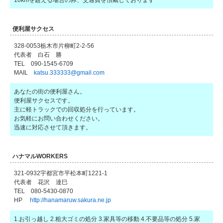
便利屋サクセス
328-0053栃木市片柳町2-2-56
代表者 白石 勝
TEL 090-1545-6709
MAIL
katsu.333333@gmail.com
あなたの街の便利屋さん。
便利屋サクセスです。
主に軽トラックでの回収処分を行っています。
お気軽にお問い合わせください。
迅速に対応させて頂きます。
ハナマルWORKERS
321-0932宇都宮市平松本町1221-1
代表者 花沢 達巳
TEL 080-5430-0870
HP
http://hanamaruw.sakura.ne.jp
1.お引っ越し 2.粗大ゴミの処分 3.家具等の移動 4.不要品等の処分 5.家