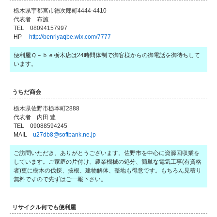
栃木県宇都宮市徳次郎町4444-4410
代表者 布施
TEL 08094157997
HP
http://benriyaqbe.wix.com/7777
便利屋Ｑ－ｂｅ栃木店は24時間体制で御客様からの御電話を御待ちして
います。
うちだ商会
栃木県佐野市栃本町2888
代表者 内田 豊
TEL 09088594245
MAIL
u27db8@softbank.ne.jp
ご訪問いただき、ありがとうございます。佐野市を中心に資源回収業を
しています。ご家庭の片付け、農業機械の処分、簡単な電気工事(有資格
者)更に樹木の伐採、抜根、建物解体、整地も得意です。もちろん見積り
無料ですので先ずはご一報下さい。
リサイクル何でも便利屋