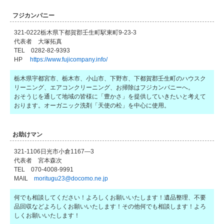
フジカンパニー
321-0222栃木県下都賀郡壬生町駅東町9-23-3
代表者 大塚拓真
TEL 0282-82-9393
HP
https://www.fujicompany.info/
栃木県宇都宮市、栃木市、小山市、下野市、下都賀郡壬生町のハウスク
リーニング、エアコンクリーニング、お掃除はフジカンパニーへ。
おそうじを通して地域の皆様に「豊かさ」を提供していきたいと考えて
おります。オーガニック洗剤「天使の松」を中心に使用。
お助けマン
321-1106日光市小倉1167—3
代表者 宮本森次
TEL 070-4008-9991
MAIL
moritugu23@docomo.ne.jp
何でも相談してください！よろしくお願いいたします！遺品整理、不要
品回収などよろしくお願いいたします！その他何でも相談します！よろ
しくお願いいたします！