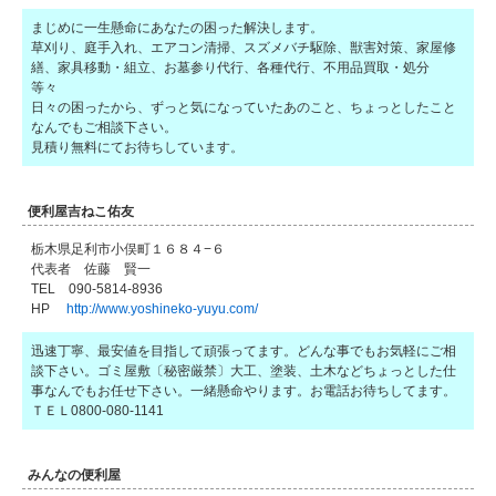
まじめに一生懸命にあなたの困った解決します。
草刈り、庭手入れ、エアコン清掃、スズメバチ駆除、獣害対策、家屋修
繕、家具移動・組立、お墓参り代行、各種代行、不用品買取・処分
等々
日々の困ったから、ずっと気になっていたあのこと、ちょっとしたこと
なんでもご相談下さい。
見積り無料にてお待ちしています。
便利屋吉ねこ佑友
栃木県足利市小俣町１６８４−６
代表者 佐藤 賢一
TEL 090-5814-8936
HP
http://www.yoshineko-yuyu.com/
迅速丁寧、最安値を目指して頑張ってます。どんな事でもお気軽にご相
談下さい。ゴミ屋敷〔秘密厳禁〕大工、塗装、土木などちょっとした仕
事なんでもお任せ下さい。一緒懸命やります。お電話お待ちしてます。
ＴＥＬ0800-080-1141
みんなの便利屋