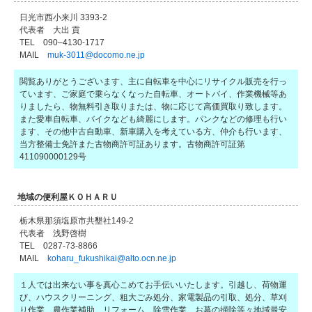
日光市西小来川 3393-2
代表者 大出 貢
TEL 090–4130-1717
MAIL
muk-3011@docomo.ne.jp
閲覧ありがとうございます、主に自転車を中心にリサイクル販売を行っ
ています、ご家庭で乗らなくなった自転車、オートバイ、作業機械等あ
りましたら、物無料引き取りまたは、物に応じて高価買取り致します。
また愛車自転車、バイクなども綺麗にします。パンクなどの修理も行い
ます、その他中古自動車、新車購入を考えている方、仲介も行います、
当方整備士免許また古物商許可証あります。古物商許可証第
411090000129号
地域の便利屋ＫＯＨＡＲＵ
栃木県那須塩原市共墾社149-2
代表者 浅野啓樹
TEL 0287-73-8866
MAIL
koharu_fukushikai@alto.ocn.ne.jp
１人では出来ない事を真心こめてお手伝いいたします。引越し、荷物運
び、ハウスクリーニング、粗大ごみ処分、家電製品の引取、処分、草刈
り作業、農作業補助、リフォーム、除雪作業、お墓の掃除等々地域最安