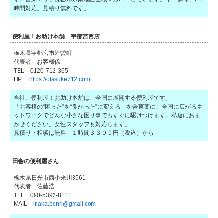
時間対応。見積り無料です。
便利屋！お助け本舗 宇都宮西店
栃木県宇都宮市岩曽町
代表者 お客様係
TEL 0120-712-365
HP
https://otasuke712.com
当社、便利屋！お助け本舗は、全国に展開する便利屋です。
「お客様の“困った”を“良かった”に変える」を合言葉に、全国に広がるネ
ットワークでどんな小さな困り事でもすぐに駆けつけます。私達におま
かせください。女性スタッフも対応します。
見積り・相談は無料 １時間３３００円（税込）から
田舎の便利屋さん
栃木県日光市西小来川3561
代表者 佐藤浩
TEL 090-5392-8111
MAIL
inaka.benri@gmail.com