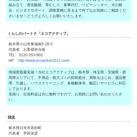
組み立て、害虫駆除、草むしり、家事代行、ベビーシッター、犬の散
歩、ビジネスサポート、調査業務に至るまで何でもお気軽にご相談くだ
さいませ！どうぞよろしくお願いいたします。
くらしのパートナ「エコアクティブ」
栃木県小山市東城南5-28-3
代表者 お客様担当係
TEL 0120-353-902
HP
http://www.ecoactive2012.com/
地域密着最安値！当社エコアクティブは、栃木県・埼玉県・茨城県・群
馬県エリアにて、不用品・粗大ゴミの回収処分、買取をはじめ、遺品整
理、引越し、ハウスクリーニング、各種解体等、幅広いサービスに対応
しております。
見積り、出張料金は共に無料ですので、お気軽にお問い合わせくださ
い。
我流
栃木県日光市若杉町
代表者 早田栄彦