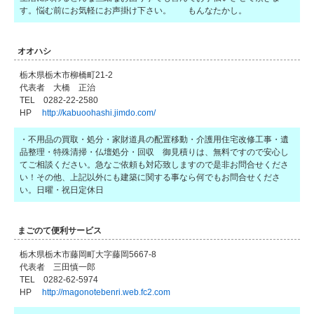
す。悩む前にお気軽にお声掛け下さい。 もんなたかし。
オオハシ
栃木県栃木市柳橋町21-2
代表者 大橋 正治
TEL 0282-22-2580
HP
http://kabuoohashi.jimdo.com/
・不用品の買取・処分・家財道具の配置移動・介護用住宅改修工事・遺
品整理・特殊清掃・仏壇処分・回収 御見積りは、無料ですので安心し
てご相談ください。急なご依頼も対応致しますので是非お問合せくださ
い！その他、上記以外にも建築に関する事なら何でもお問合せくださ
い。日曜・祝日定休日
まごのて便利サービス
栃木県栃木市藤岡町大字藤岡5667-8
代表者 三田慎一郎
TEL 0282‐62‐5974
HP
http://magonotebenri.web.fc2.com