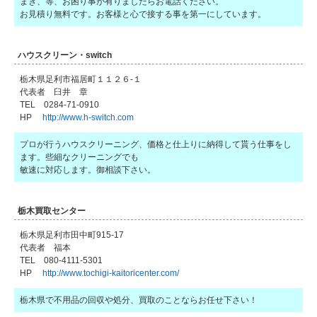
まき、等、お困り事が有りましたらお電話ください。
お見積り無料です。お客様と心で接する事を第一にしています。
ハウスクリーン・switch
栃木県足利市福居町１１２６-１
代表者 臼井 章
TEL 0284-71-0910
HP
http://www.h-switch.com
プロが行うハウスクリーニング、価格と仕上りに納得して貰う仕事をし
ます。些細なクリーニングでも
敏速に対応します。御相談下さい。
栃木買取センター
栃木県足利市田中町915-17
代表者 福本
TEL 080-4111-5301
HP
http://www.tochigi-kaitoricenter.com/
栃木県で不用品の回収や処分、買取のことならお任せ下さい！