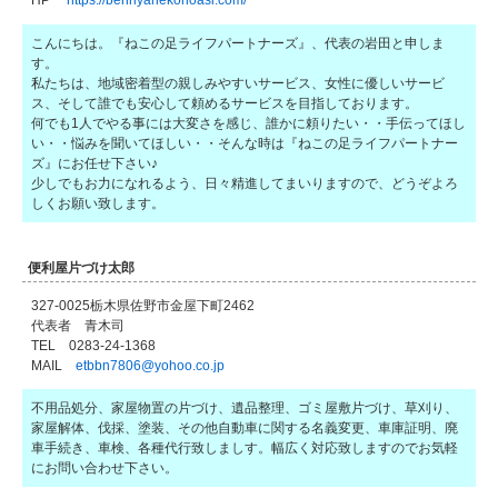
HP
https://benriyanekonoasi.com/
こんにちは。『ねこの足ライフパートナーズ』、代表の岩田と申しま
す。
私たちは、地域密着型の親しみやすいサービス、女性に優しいサービ
ス、そして誰でも安心して頼めるサービスを目指しております。
何でも1人でやる事には大変さを感じ、誰かに頼りたい・・手伝ってほし
い・・悩みを聞いてほしい・・そんな時は『ねこの足ライフパートナー
ズ』にお任せ下さい♪
少しでもお力になれるよう、日々精進してまいりますので、どうぞよろ
しくお願い致します。
便利屋片づけ太郎
327-0025栃木県佐野市金屋下町2462
代表者 青木司
TEL 0283-24-1368
MAIL
etbbn7806@yohoo.co.jp
不用品処分、家屋物置の片づけ、遺品整理、ゴミ屋敷片づけ、草刈り、
家屋解体、伐採、塗装、その他自動車に関する名義変更、車庫証明、廃
車手続き、車検、各種代行致しましす。幅広く対応致しますのでお気軽
にお問い合わせ下さい。