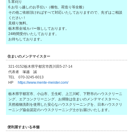
5.草刈り
6.お引っ越しのお手伝い（梱包、荷造り等全般）
その他ご依頼頂ければすべて対応いたしておりますので、先ずはご相談
ください！
見積り無料。
栃木県全域カバー致ししております。
24時間受付いたしております。
お待ちしております。
住まいのメンテマイスター
321-0152栃木県宇都宮市西川田5-27-14
代表者 塚越 誠
TEL 070-3245-6013
HP
https://www.mente-meister.com/
栃木県宇都宮市、小山市、壬生町、上三川町、下野市のハウスクリーニ
ング、エアコンクリーニング、お掃除は住まいのメンテマイスターへ。
天然植物洗剤を使用した安心なハウスクリーニングを、日本ハウスクリ
ーニング協会認定のハウスクリーニング士がお届けいたします。
便利屋すまいる本舗