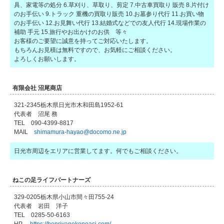
具、家電等の処分 6.草刈り、草取り、剪定 7.中古車買取り 販売 8.片付け
のお手伝い 9.トラック 重機の買取り販売 10.お墓参り代行 11.お買い物
のお手伝い 12.お見舞い代行 13.結婚式などでの友人代行 14.現場作業の
補助 手元 15.旅行やお出かけのお供 等々
お客様のご要望に誠意を持ってご対応いたします。
もちろんお見積は無料ですので、お気軽にご相談ください。
よろしくお願いします。
有限会社 沼尾商店
321-2345栃木県日光市木和田島1952-61
代表者 沼尾 務
TEL 090-4399-8817
MAIL
shimamura-hayao@docomo.ne.jp
日光市周辺をエリアに営業してます。何でもご相談ください。
ねこの足ライフパートナーズ
329-0205栃木県小山市間々田755-24
代表者 岩田 洋子
TEL 0285-50-6163