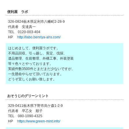
便利屋 ラボ
326-0824栃木県足利市八幡町2-28-9
代表者 安達真一
TEL 0120-003-404
HP
http://labo.benriya-ahs.com/
はじめまして、便利屋ラボです。
不用品回収、引っ越し、剪定、伐採、
遺品整理、生前整理、外構工事、外装塗装
等々色々とやっております。
実績件数3500件とまだまだ少ないですが、
一生懸命やらせて頂いております。
どうぞ宜しくお願い致します。
おそうじのグリーンミント
329-0411栃木県下野市烏ケ森1-2-9
代表者 早乙女 順子
TEL 080-1090-4325
HP
https://www.green-mint.info/