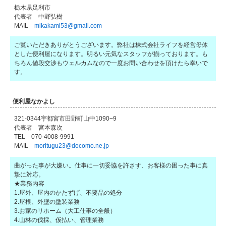
栃木県足利市
代表者 中野弘樹
MAIL
mikakami53@gmail.com
ご覧いただきありがとうございます。弊社は株式会社ライフを経営母体
とした便利屋になります。明るい元気なスタッフが揃っております。も
ちろん値段交渉もウェルカムなので一度お問い合わせを頂けたら幸いで
す。
便利屋なかよし
321-0344宇都宮市田野町山中1090−9
代表者 宮本森次
TEL 070-4008-9991
MAIL
moritugu23@docomo.ne.jp
曲がった事が大嫌い。仕事に一切妥協を許さす、お客様の困った事に真
摯に対応。
★業務内容
1.屋外、屋内のかたずげ、不要品の処分
2.屋根、外壁の塗装業務
3.お家のリホーム（大工仕事の全般）
4.山林の伐採、仮払い、管理業務