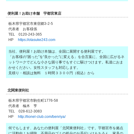
便利屋！お助け本舗 宇都宮東店
栃木県宇都宮市東宿郷3-2-5
代表者 お客様係
TEL 0120-243-365
HP
https://otasuke243.com
当社、便利屋！お助け本舗は、全国に展開する便利屋です。
「お客様の“困った”を“良かった”に変える」を合言葉に、全国に広がるネ
ットワークでどんな小さな困り事でもすぐに駆けつけます。私達におま
かせください。女性スタッフも対応します。
見積り・相談は無料 １時間３３００円（税込）から
北関東便利社
栃木県宇都宮市駒生町1776-58
代表者 楡木 亨
TEL 028-612-3083
HP
http://lionel-club.com/benriya/
何でもします、あなたの便利屋「北関東便利社」です。宇都宮市を拠点
に活動中！お掃除、不用品やゴミの処分のお手伝いはもちろん、家具の