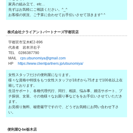
家具の組み立て、etc…
先ずはお気軽にご相談ください。^_^
お客様の状況、ご予算に合わせてお手伝いさせて頂きます^ ^
株式会社クライアントパートナーズ宇都宮店
宇都宮市宝木町2-896
代表者 岩本洋右子
TEL 0286387790
MAIL
cps.utsunomiya@gmail.com
HP
https://www.clientpartners.jp/utsunomiya/
女性スタッフだけの便利屋になります。
様々な資格や特技をもつ女性スタッフが18才から75才まで100名以上在
籍しております。
生活サポート、各種代理代行、同行、相談、悩み事、婚活サポート、プ
チ探偵、女装、その他様々なお困り事などををお手伝いさせていただき
ます。
お見積り無料、秘密厳守ですので、どうぞお気軽にお問い合わせ下さ
い。
便利屋Q-be栃木店