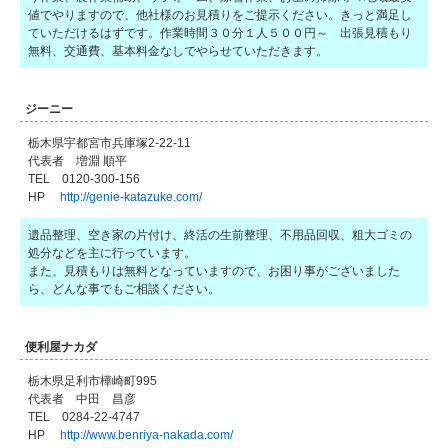
値でやりますので、他社様のお見積りをご提示ください。きっと満足し
ていただけるはずです。作業時間３０分１人５００円～ 出張見積もり
無料、交通費、基本料金なしでやらせていただきます。
ジーニー
栃木県宇都宮市兵庫塚2-22-11
代表者 増淵 順平
TEL 0120-300-156
HP
http://genie-katazuke.com/
遺品整理、空き家の片付け、終活の生前整理、不用品回収、粗大ゴミの
処分などを主に行っています。
また、見積もりは無料となっていますので、お困り事がございました
ら、どんな事でもご相談ください。
便利屋ナカダ
栃木県足利市樺崎町995
代表者 中田 昌彦
TEL 0284-22-4747
HP
http://www.benriya-nakada.com/