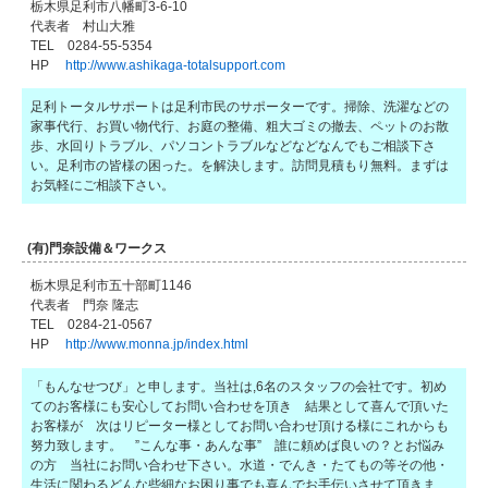
栃木県足利市八幡町3-6-10
代表者 村山大雅
TEL 0284-55-5354
HP
http://www.ashikaga-totalsupport.com
足利トータルサポートは足利市民のサポーターです。掃除、洗濯などの
家事代行、お買い物代行、お庭の整備、粗大ゴミの撤去、ペットのお散
歩、水回りトラブル、パソコントラブルなどなどなんでもご相談下さ
い。足利市の皆様の困った。を解決します。訪問見積もり無料。まずは
お気軽にご相談下さい。
(有)門奈設備＆ワークス
栃木県足利市五十部町1146
代表者 門奈 隆志
TEL 0284-21-0567
HP
http://www.monna.jp/index.html
「もんなせつび」と申します。当社は,6名のスタッフの会社です。初め
てのお客様にも安心してお問い合わせを頂き 結果として喜んで頂いた
お客様が 次はリピーター様としてお問い合わせ頂ける様にこれからも
努力致します。 ”こんな事・あんな事” 誰に頼めば良いの？とお悩み
の方 当社にお問い合わせ下さい。水道・でんき・たてもの等その他・
生活に関わるどんな些細なお困り事でも喜んでお手伝いさせて頂きま