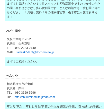
まずはお電話ください！女性スタッフも多数活躍中ですので女性のかた
の問い合わせがかなり多い便利屋です！どんな相談でも一度お問い合わ
せください！！見積り無料！その他宇都宮市、栃木市にも支店ありま
す！
みどり商会
矢板市東町1176-2
代表者 生井正明
TEL 080-2223-2740
MAIL
tadaaki5853@docomo.ne.jp
まずはご相談ください。
べんりや
栃木県栃木市柏倉町
代表者 関根
TEL 080-3529-5296
HP
http://chilluminatilife.jimdo.com
草とり,草刈り 草むしり,除草 庭の手入れ 農業の手伝い 引っ越しの手伝い