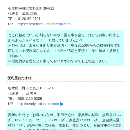
栃木県宇都宮市野沢町394-22
代表者 成島 武志
TEL 0120-69-2701
HP
https://lifeservice-utsunomiya.com/
どこに頼めばいいか判らない事や、困り事を全て一括してお願い出来る
所もあったらイイな！･･･と思っていませんか？
ﾗｲﾌｻｰﾋﾞｽは あらゆる困り事を親切・丁寧な3150円からの格安料金で対
応している便利屋さんです。１５年の信頼と実績！！年中無休・見積も
り無料！。
年間契約や管理なども承っておりますので何でもご相談下さい。
便利屋おたすけ
栃木県下野市仁良川1535-23
代表者 川田 忠幸
TEL 080-1115-5389
HP
http://benriya-otasuke.moo.jp
部屋の片付け、お庭の片付け、不用品処分、家具等の移動、換気扇ｸﾘｰﾆﾝ
ｸﾞ、ﾚﾝｼﾞﾌｰﾄﾞｸﾘｰﾆﾝｸﾞ、、ﾄｲﾚｸﾘｰﾆﾝｸﾞ、家庭用ｴｱｺﾝｸﾘｰﾆﾝｸﾞ、全自動洗濯
槽ｸﾘｰﾆﾝｸﾞ、網戸や障子の張替、水漏れ、排水つまり、お留守中の花壇水