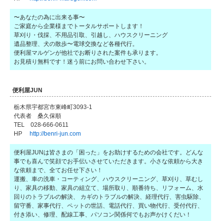
〜あなたの為に出来る事〜
ご家庭から企業様までトータルサポートします！
草刈り・伐採、不用品引取、引越し、ハウスクリーニング
遺品整理、犬の散歩〜電球交換など各種代行。
便利屋マルゲンが他社でお断りされた案件も承ります。
お見積り無料です！迷う前にお問い合わせ下さい。
便利屋JUN
栃木県宇都宮市東峰町3093-1
代表者 桑久保順
TEL 028-666-0611
HP
http://benri-jun.com
便利屋JUNは皆さまの「困った」をお助けするための会社です。どんな
事でも喜んで笑顔でお手伝いさせていただきます。小さな依頼から大き
な依頼まで、全てお任せ下さい！
運搬、車の洗車・コーティング、ハウスクリーニング、草刈り、草むし
り、家具の移動、家具の組立て、場所取り、順番待ち、リフォーム、水
回りのトラブルの解決、 カギのトラブルの解決、経理代行、害虫駆除、
留守番、家事代行、ペットの世話、電話代行、買い物代行、受付代行、
付き添い、修理、配線工事、パソコン関係何でもお声かけくだい！