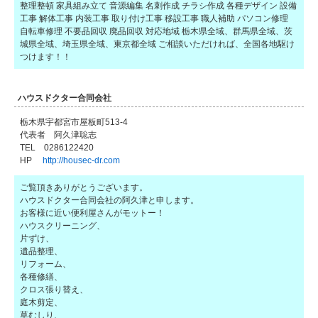
整理整頓 家具組み立て 音源編集 名刺作成 チラシ作成 各種デザイン 設備
工事 解体工事 内装工事 取り付け工事 移設工事 職人補助 パソコン修理
自転車修理 不要品回収 廃品回収 対応地域 栃木県全域、群馬県全域、茨
城県全域、埼玉県全域、東京都全域 ご相談いただければ、全国各地駆け
つけます！！
ハウスドクター合同会社
栃木県宇都宮市屋板町513-4
代表者 阿久津聡志
TEL 0286122420
HP
http://housec-dr.com
ご覧頂きありがとうございます。
ハウスドクター合同会社の阿久津と申します。
お客様に近い便利屋さんがモットー！
ハウスクリーニング、
片ずけ、
遺品整理、
リフォーム、
各種修繕、
クロス張り替え、
庭木剪定、
草むしり、