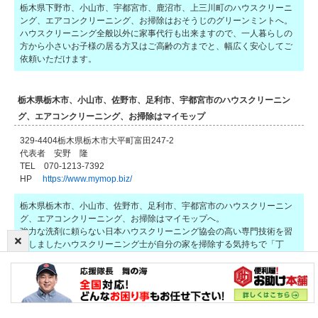
栃木県下野市、小山市、宇都宮市、鹿沼市、上三川町のハウスクリーニ
ング、エアコンクリーニング、お掃除はおそうじのグリーンミントへ。
ハウスクリーニング全般以外に家事代行も出来ますので、一人暮らしの
方から小さいお子様の居る方又はご高齢の方までと、幅広く安心してご
依頼いただけます。
栃木県栃木市、小山市、佐野市、足利市、宇都宮市のハウスクリーニン
グ、エアコンクリーニング、お掃除はマイモップ
329-4404栃木県栃木市大平町富田247-2
代表者 安野 隆
TEL 070-1213-7392
HP
https://www.mymop.biz/
栃木県栃木市、小山市、佐野市、足利市、宇都宮市のハウスクリーニン
グ、エアコンクリーニング、お掃除はマイモップへ。
強力な洗剤に頼らない日本ハウスクリーニング協会の高い専門技術を習
得しましたハウスクリーニング士が自分の家を掃除する気持ちで「丁
寧」に仕上げます。
便利屋GATU