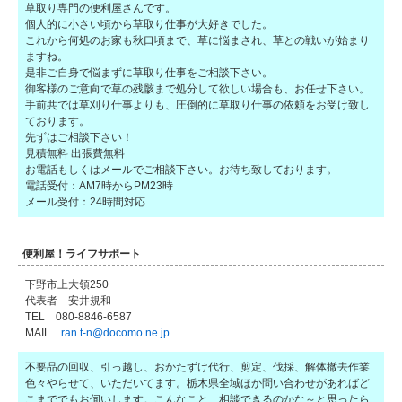
草取り専門の便利屋さんです。
個人的に小さい頃から草取り仕事が大好きでした。
これから何処のお家も秋口頃まで、草に悩まされ、草との戦いが始まり
ますね。
是非ご自身で悩まずに草取り仕事をご相談下さい。
御客様のご意向で草の残骸まで処分して欲しい場合も、お任せ下さい。
手前共では草刈り仕事よりも、圧倒的に草取り仕事の依頼をお受け致し
ております。
先ずはご相談下さい！
見積無料 出張費無料
お電話もしくはメールでご相談下さい。お待ち致しております。
電話受付：AM7時からPM23時
メール受付：24時間対応
便利屋！ライフサポート
下野市上大領250
代表者 安井規和
TEL 080-8846-6587
MAIL
ran.t-n@docomo.ne.jp
不要品の回収、引っ越し、おかたずけ代行、剪定、伐採、解体撤去作業
色々やらせて、いただいてます。栃木県全域ほか問い合わせがあればど
こまででもお伺いします。こんなこと、相談できるのかな～と思ったら