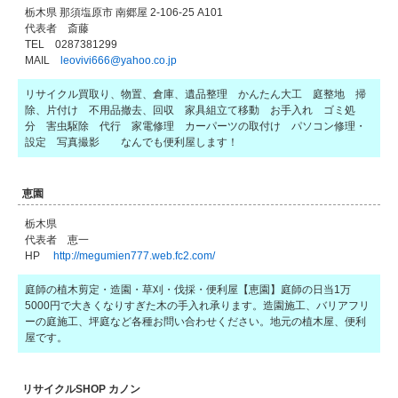
栃木県 那須塩原市 南郷屋 2-106-25 A101
代表者 斎藤
TEL 0287381299
MAIL
leovivi666@yahoo.co.jp
リサイクル買取り、物置、倉庫、遺品整理 かんたん大工 庭整地 掃
除、片付け 不用品撤去、回収 家具組立て移動 お手入れ ゴミ処
分 害虫駆除 代行 家電修理 カーパーツの取付け パソコン修理・
設定 写真撮影 なんでも便利屋します！
恵園
栃木県
代表者 恵一
HP
http://megumien777.web.fc2.com/
庭師の植木剪定・造園・草刈・伐採・便利屋【恵園】庭師の日当1万
5000円で大きくなりすぎた木の手入れ承ります。造園施工、バリアフリ
ーの庭施工、坪庭など各種お問い合わせください。地元の植木屋、便利
屋です。
リサイクルSHOP カノン