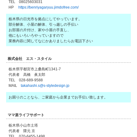
TEL 08025603031
HP
https://benriyagaryuu.jimdofree.com/
栃木県の日光市を拠点にしてやっています。
部分解体、小屋の解体、引っ越しの手伝い
お部屋の片付け、家や小屋の手直し、
他にもいろいろやっていますので
業務内容に関してなにかありましたらお電話下さい
株式会社 エス・スタイル
栃木県宇都宮市上桑島町1341-7
代表者 高橋 眞太郎
TEL 028-689-9588
MAIL
takahashi.s@s-styledesign.jp
お困りのことなら、ご家庭から企業までお手伝い致します。
ママ楽ライフサポート
栃木県小山市土塔
代表者 隈元 京
TEL 070-6455-1498