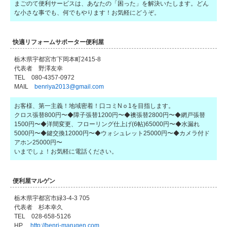
まごのて便利サービスは、あなたの「困った」を解決いたします。どん
な小さな事でも、何でもやります！お気軽にどうぞ。
快適リフォームサポーター便利屋
栃木県宇都宮市下岡本町2415-8
代表者 野澤友幸
TEL 080-4357-0972
MAIL
benriya2013@gmail.com
お客様、第一主義！地域密着！口コミNｏ1を目指します。
クロス張替800円〜◆障子張替1200円〜◆襖張替2800円〜◆網戸張替
1500円〜◆洋間変更、フローリング仕上げ(6帖)65000円〜◆水漏れ
5000円〜◆鍵交換12000円〜◆ウォシュレット25000円〜◆カメラ付ド
アホン25000円〜
いまでしょ！お気軽に電話ください。
便利屋マルゲン
栃木県宇都宮市緑3-4-3 705
代表者 杉本幸久
TEL 028-658-5126
HP
http://benri-marugen.com